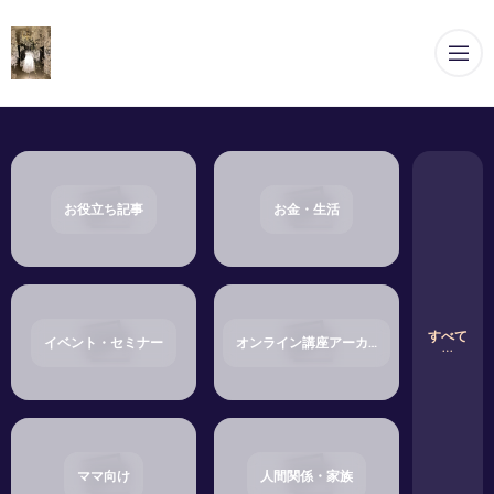
メ
お役立ち記事
お金・生活
すべて
イベント・セミナー
オンライン講座アーカイブ・ショップ
ママ向け
人間関係・家族