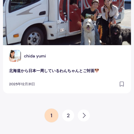
C
chida yumi
北海道から日本一周しているわんちゃんとご対面
2025年12月31日
投稿のページ送り
1
2
次のページ