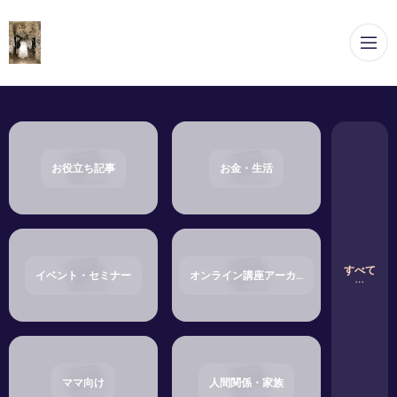
メ
お役立ち記事
お金・生活
すべて
イベント・セミナー
オンライン講座アーカイブ・ショップ
ママ向け
人間関係・家族