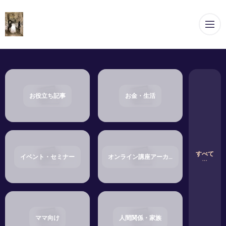
メ
お役立ち記事
お金・生活
すべて
イベント・セミナー
オンライン講座アーカイブ・ショップ
ママ向け
人間関係・家族